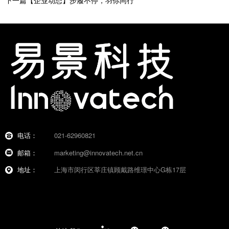
下一篇【企业动态】步履不停，羽你同行
电话：
021-62960821
邮箱：
marketing@innovatech.net.cn
地址：
上海市闵行区莘庄镇顾戴路维璟中心G栋17层